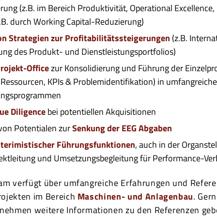
ung (z.B. im Bereich Produktivität, Operational Excellenc
.B. durch Working Capital-Reduzierung)
 Strategien zur Profitabilitätssteigerungen
(z.B. Intern
rung des Produkt- und Dienstleistungsportfolios)
ojekt-Office
zur Konsolidierung und Führung der Einzelpro
, Ressourcen, KPIs & Problemidentifikation) in umfangrei
rungsprogrammen
ue Diligence
bei potentiellen Akquisitionen
 von Potentialen zur
Senkung der EEG Abgaben
terimistischer Führungsfunktionen
, auch in der Organste
ojektleitung und Umsetzungsbegleitung für Performance-Ver
am verfügt über umfangreiche Erfahrungen und Refer
ojekten im Bereich
Maschinen- und Anlagenbau
. Ger
rnehmen weitere Informationen zu den Referenzen geb