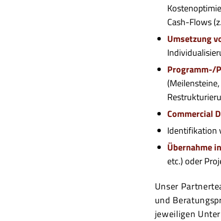
Kostenoptimier
Cash-Flows (z
Umsetzung von
Individualisie
Programm-/Pr
(Meilensteine
Restrukturie
Commercial D
Identifikation
Übernahme in
etc.) oder Pr
Unser Partnerte
und Beratungspr
jeweiligen Unte