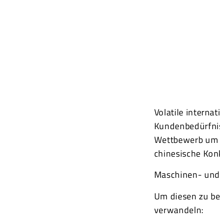
© andov – stock.adobe.com
Volatile interna
Kundenbedürfnis
Wettbewerb um M
chinesische Kon
Maschinen- und 
Um diesen zu be
verwandeln: