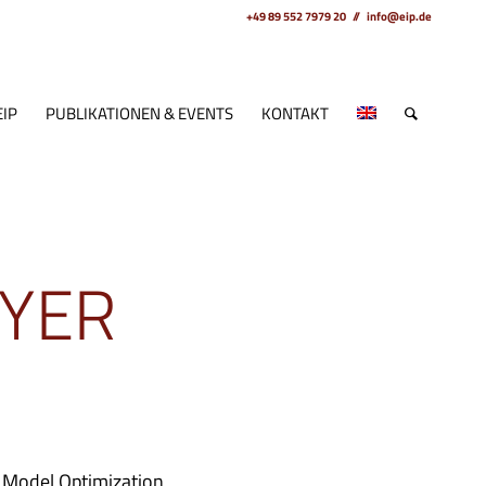
+49 89 552 7979 20 // info@eip.de
EIP
PUBLIKATIONEN & EVENTS
KONTAKT
EYER
 Model Optimization