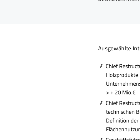
Ausgewählte Int
Chief Restruct
Holzprodukte 
Unternehmensr
> + 20 Mio.€
Chief Restruct
technischen B
Definition der
Flächennutzung
Geschäftsführ