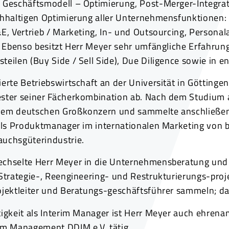
 Geschäftsmodell – Optimierung, Post-Merger-Integrat
chhaltigen Optimierung aller Unternehmensfunktionen: 
E, Vertrieb / Marketing, In- und Outsourcing, Persona
e. Ebenso besitzt Herr Meyer sehr umfängliche Erfahru
eilen (Buy Side / Sell Side), Due Diligence sowie in 
ierte Betriebswirtschaft an der Universität in Göttin
ster seiner Fächerkombination ab. Nach dem Studium a
em deutschen Großkonzern und sammelte anschließend 
 als Produktmanager im internationalen Marketing vo
uchsgüterindustrie.
chselte Herr Meyer in die Unternehmensberatung und k
 Strategie-, Reengineering- und Restrukturierungs-pro
jektleiter und Beratungs-geschäftsführer sammeln; dabe
igkeit als Interim Manager ist Herr Meyer auch ehrena
im Management DDIM e.V. tätig.