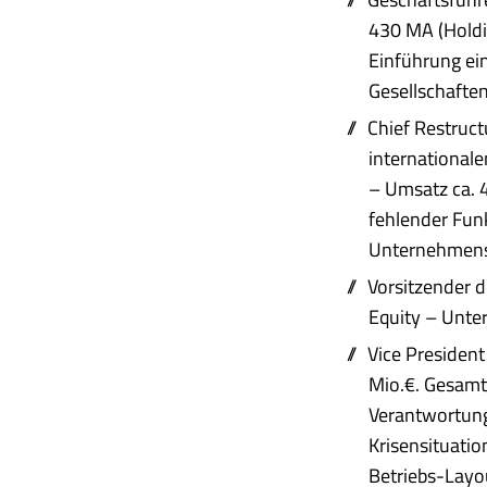
430 MA (Holdin
Einführung ei
Gesellschafte
Chief Restruc
international
– Umsatz ca. 4
fehlender Funk
Unternehmens 
Vorsitzender 
Equity – Unte
Vice President
Mio.€. Gesam
Verantwortung
Krisensituati
Betriebs-Layo