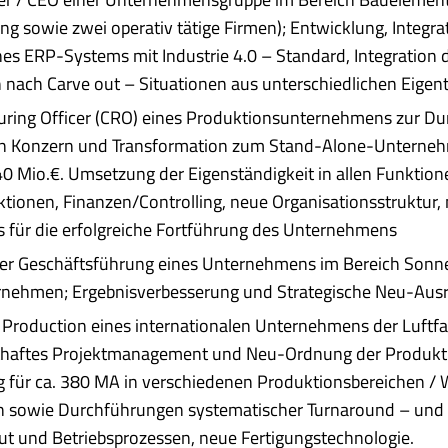
g sowie zwei operativ tätige Firmen); Entwicklung, Integra
nes ERP-Systems mit Industrie 4.0 – Standard, Integration 
n nach Carve out – Situationen aus unterschiedlichen Eige
turing Officer (CRO) eines Produktionsunternehmens zur D
en Konzern und Transformation zum Stand-Alone-Unterneh
0 Mio.€. Umsetzung der Eigenständigkeit in allen Funktion
tionen, Finanzen/Controlling, neue Organisationsstruktur,
für die erfolgreiche Fortführung des Unternehmens
der Geschäftsführung eines Unternehmens im Bereich Sonn
rnehmen; Ergebnisverbesserung und Strategische Neu-Ausr
 Production eines internationalen Unternehmens der Luftfa
thaftes Projektmanagement und Neu-Ordnung der Produkti
 für ca. 380 MA in verschiedenen Produktionsbereichen / 
on sowie Durchführungen systematischer Turnaround – und
ut und Betriebsprozessen, neue Fertigungstechnologie.