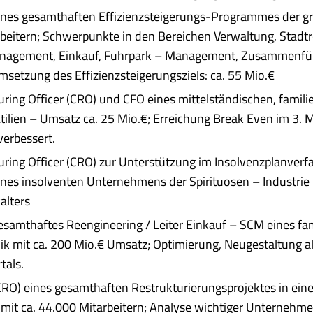
 eines gesamthaften Effizienzsteigerungs-Programmes der g
rbeitern; Schwerpunkte in den Bereichen Verwaltung, Stadt
agement, Einkauf, Fuhrpark – Management, Zusammenführu
msetzung des Effizienzsteigerungsziels: ca. 55 Mio.€
uring Officer (CRO) und CFO eines mittelständischen, fami
tilien – Umsatz ca. 25 Mio.€; Erreichung Break Even im 3. 
verbessert.
uring Officer (CRO) zur Unterstützung im Insolvenzplanverf
ines insolventen Unternehmens der Spirituosen – Industrie
alters
gesamthaftes Reengineering / Leiter Einkauf – SCM eines 
k mit ca. 200 Mio.€ Umsatz; Optimierung, Neugestaltung all
tals.
(CRO) eines gesamthaften Restrukturierungsprojektes in ei
it ca. 44.000 Mitarbeitern; Analyse wichtiger Unternehme