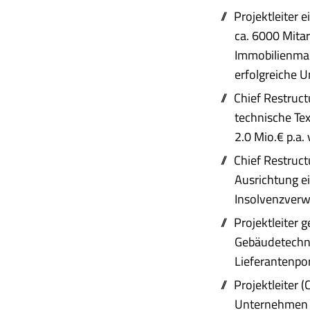
Projektleiter
ca. 6000 Mita
Immobilienman
erfolgreiche U
Chief Restruct
technische Tex
2.0 Mio.€ p.a. 
Chief Restruct
Ausrichtung e
Insolvenzverw
Projektleiter 
Gebäudetechni
Lieferantenpor
Projektleiter 
Unternehmen m