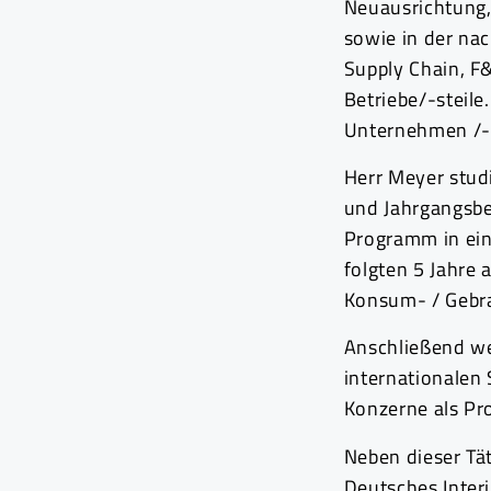
Neuausrichtung,
sowie in der na
Supply Chain, F&
Betriebe/-steil
Unternehmen /-st
Herr Meyer stud
und Jahrgangsbe
Programm in ein
folgten 5 Jahre
Konsum- / Gebra
Anschließend we
internationalen
Konzerne als Pro
Neben dieser Tät
Deutsches Inter