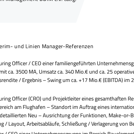
erim- und Linien Manager-Referenzen
uring Officer / CEO einer familiengeführten Unternehmensg
mit ca. 3500 MA, Umsatz ca. 340 Mio.€ und ca. 25 operative
endite / Ergebnis – Swing um ca. +17 Mio.€ (EBITDA) im 
uring Officer (CRO) und Projektleiter eines gesamthaften Re
ereich am Flughafen – Standort im Auftrag eines internatio
 detaillierten Neu – Ausrichtung der Funktionen, Make-or-
 / Layout, Arbeitsabläufe, Schließung / Verlagerung von Be
er / CEO einer Unternehmensgruppe im Bereich Bauelement