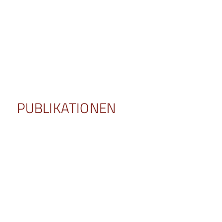
© slasnyi – stock.adobe.com
PUBLIKATIONEN